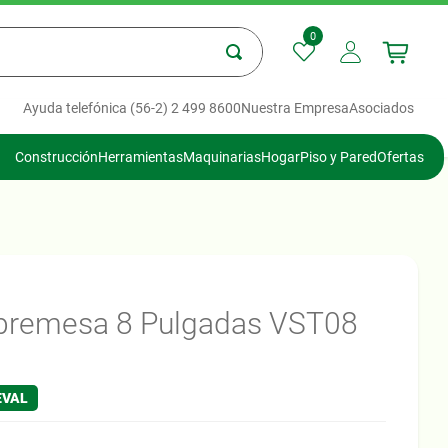
0
Ayuda telefónica (56-2) 2 499 8600
Nuestra Empresa
Asociados
Construcción
Herramientas
Maquinarias
Hogar
Piso y Pared
Ofertas
obremesa 8 Pulgadas VST08
EVAL