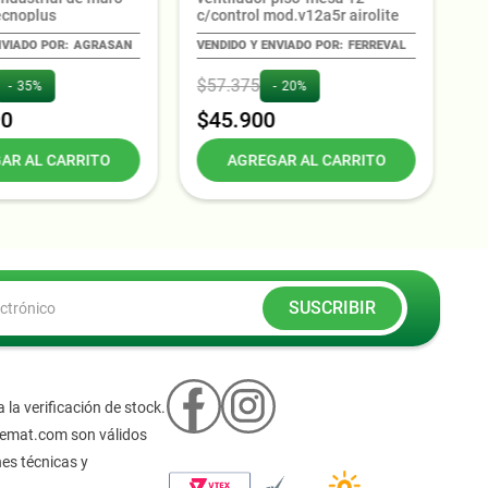
tecnoplus
c/control mod.v12a5r airolite
AGRASAN
FERREVAL
$
57
.
375
$
35%
20%
90
$
45
.
900
$
AR AL CARRITO
AGREGAR AL CARRITO
SUSCRIBIR
 la verificación de stock.
ilemat.com son válidos
es técnicas y