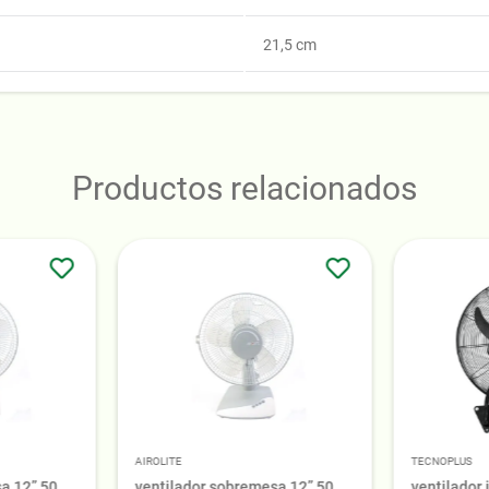
21,5 cm
Productos relacionados
AIROLITE
TECNOPLUS
a 12” 50
ventilador sobremesa 12” 50
ventilador 