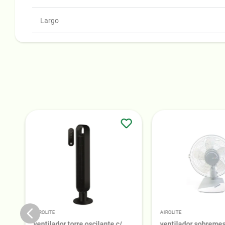
Largo
AIROLITE
AIROLITE
ventilador torre oscilante c/
ventilador sobremes