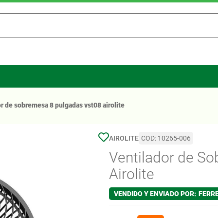
 MÁS BUSCADOS
or de sobremesa 8 pulgadas vst08 airolite
ca
AIROLITE
COD
:
10265-006
Ventilador de S
Airolite
FERR