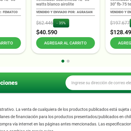
e
watts blanco airolite
30'' fb-75 
FEMATCO
AGRASAN
$
62
.
446
$
197
.
677
35%
$
40
.
590
$
128
.
4
ARRITO
AGREGAR AL CARRITO
AGREG
ociones
trativo. La venta de cualquiera de los productos publicados está sujeta a
 planes de financiación para los productos presentados/publicados en ch
ompra vía internet en las páginas antes mencionadas. Las especificacion