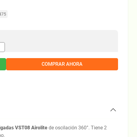
475
＋
COMPRAR AHORA
lgadas VST08 Airolite
de oscilación 360°. Tiene 2
bo.