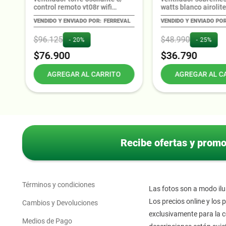
control remoto vt08r wifi
watts blanco airolit
airolite
FERREVAL
$
96
.
125
$
48
.
990
20%
25%
$
76
.
900
$
36
.
790
AGREGAR AL CARRITO
AGREGAR AL C
Recibe ofertas y prom
Términos y condiciones
Las fotos son a modo ilus
Los precios online y los
Cambios y Devoluciones
exclusivamente para la c
Medios de Pago