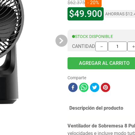
$
62
.
375
20%
$
49
.
900
AHORRAS
$
12
.
STOCK DISPONIBLE
CANTIDAD
－
AGREGAR AL CARRITO
Comparte
Descripción del producto
Ventilador de Sobremesa 8 Pu
velocidades e incluye modo tur