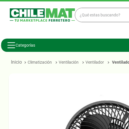
¿Qué estas buscando?
TÉRMINOS
1
.
madera
Categorías
2
.
zinc
3
.
osb
Climatización
Ventilación
Ventilador
ventilad
4
.
cerami
5
.
pellet