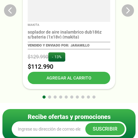
MAKITA
soplador de aire inalambrico dub186z
s/bateria (1x18v) (makita)
JARAMILLO
$
129
.
990
13%
$
112
.
990
AGREGAR AL CARRITO
Recibe ofertas y promociones
SUSCRIBIR