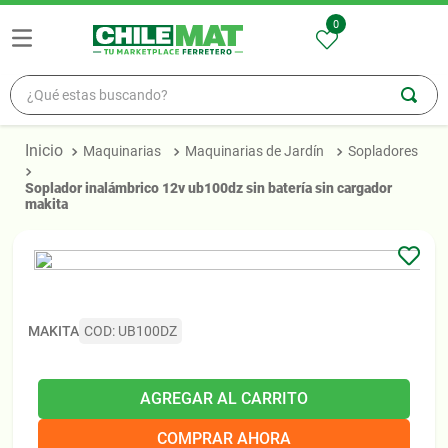
0
¿Qué estas buscando?
TÉRMINOS MÁS BUSCADOS
Maquinarias
Maquinarias de Jardín
Sopladores
1
.
madera
soplador inalámbrico 12v ub100dz sin batería sin cargador
2
.
zinc
makita
3
.
osb
4
.
ceramica
5
.
pellet
MAKITA
COD
:
UB100DZ
AGREGAR AL CARRITO
COMPRAR AHORA