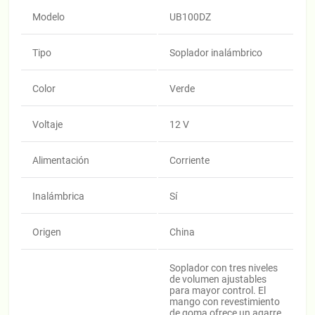
Modelo
UB100DZ
Tipo
Soplador inalámbrico
Color
Verde
Voltaje
12 V
Alimentación
Corriente
Inalámbrica
Sí
Origen
China
Soplador con tres niveles
de volumen ajustables
para mayor control. El
mango con revestimiento
de goma ofrece un agarre