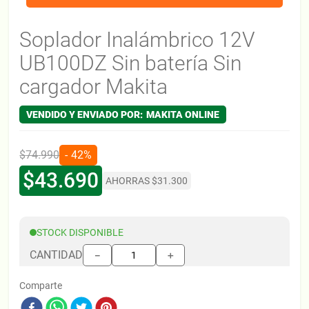
Soplador Inalámbrico 12V
UB100DZ Sin batería Sin
cargador Makita
MAKITA ONLINE
$
74
.
990
42%
$
43
.
690
AHORRAS
$
31
.
300
STOCK DISPONIBLE
CANTIDAD
＋
－
Comparte