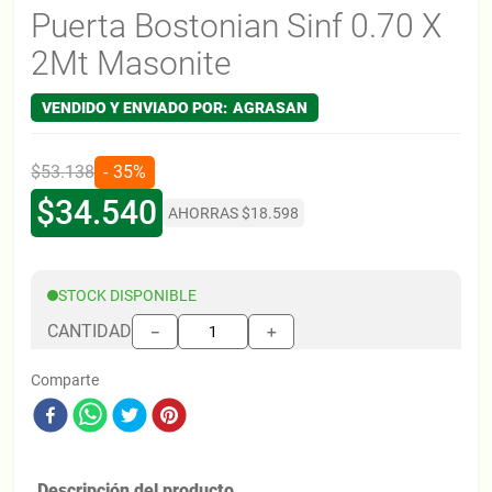
Puerta Bostonian Sinf 0.70 X
2Mt Masonite
AGRASAN
$
53
.
138
35%
$
34
.
540
AHORRAS
$
18
.
598
STOCK DISPONIBLE
CANTIDAD
＋
－
Comparte
Descripción del producto