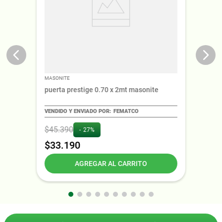
MASONITE
puerta prestige 0.70 x 2mt masonite
FEMATCO
$
45
.
390
27%
$
33
.
190
AGREGAR AL CARRITO