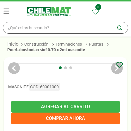
0
¿Qué estas buscando?
TÉRMINOS MÁS BUSCADOS
Construcción
Terminaciones
Puertas
1
.
madera
puerta bostonian sinf 0.70 x 2mt masonite
2
.
zinc
3
.
osb
4
.
ceramica
MASONITE
COD
:
60901000
5
.
pellet
AGREGAR AL CARRITO
COMPRAR AHORA