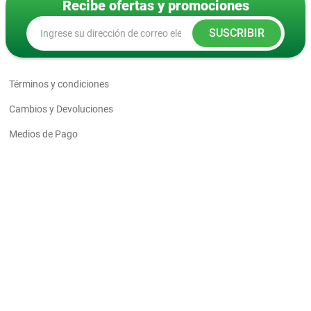
Recibe ofertas y promociones
SUSCRIBIR
Términos y condiciones
Cambios y Devoluciones
Medios de Pago
Política de envío
Las fotos son a modo ilustrativo. La venta de cualquiera de los
productos publicados está sujeta a la verificación de stock. Los
precios online y los planes de financiación para los productos
presentados/publicados en chilemat.com son válidos
exclusivamente para la compra vía internet en las páginas antes
mencionadas. Las especificaciones técnicas y descripciones están
sujetas a cambios sin previo aviso.