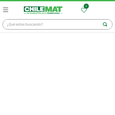
0
¿Qué estas buscando?
TÉRMINOS MÁS BUSCADOS
1
.
madera
2
.
zinc
3
.
osb
4
.
ceramica
5
.
pellet