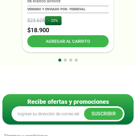
dk blanco airolite
FERREVAL
$
23
.
625
20%
$
18
.
900
AGREGAR AL CARRITO
Recibe ofertas y promociones
SUSCRIBIR