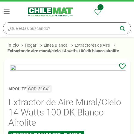
0
¿Qué estas buscando?
TÉRMINOS MÁS BUSCADOS
Hogar
Línea Blanca
Extractores de Aire
1
.
madera
extractor de aire mural/cielo 14 watts 100 dk blanco airolite
2
.
zinc
3
.
osb
4
.
ceramica
AIROLITE
COD
:
31041
5
.
pellet
Extractor de Aire Mural/Cielo
14 Watts 100 DK Blanco
Airolite