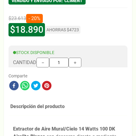
CLIMENT
$
23
.
613
20%
$
18
.
890
AHORRAS
$
4723
STOCK DISPONIBLE
CANTIDAD
＋
－
Comparte
Descripción del producto
Extractor de Aire Mural/Cielo 14 Watts 100 DK