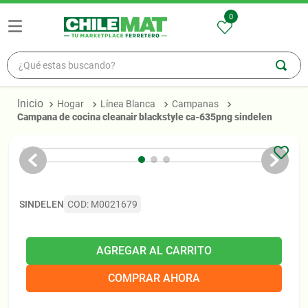
0
¿Qué estas buscando?
TÉRMINOS MÁS BUSCADOS
Hogar
Línea Blanca
Campanas
1
.
madera
campana de cocina cleanair blackstyle ca-635png sindelen
2
.
zinc
3
.
osb
4
.
ceramica
SINDELEN
COD
:
M0021679
5
.
pellet
AGREGAR AL CARRITO
COMPRAR AHORA