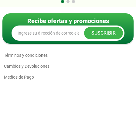
Recibe ofertas y promociones
SUSCRIBIR
Términos y condiciones
Cambios y Devoluciones
Medios de Pago
Política de envío
Las fotos son a modo ilustrativo. La venta de cualquiera de los
productos publicados está sujeta a la verificación de stock. Los
precios online y los planes de financiación para los productos
presentados/publicados en chilemat.com son válidos
exclusivamente para la compra vía internet en las páginas antes