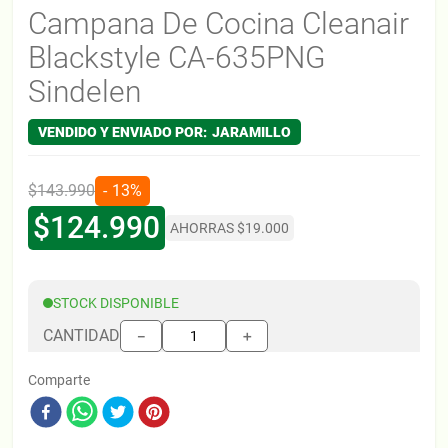
Campana De Cocina Cleanair
Blackstyle CA-635PNG
Sindelen
JARAMILLO
$
143
.
990
13%
$
124
.
990
AHORRAS
$
19
.
000
STOCK DISPONIBLE
CANTIDAD
＋
－
Comparte