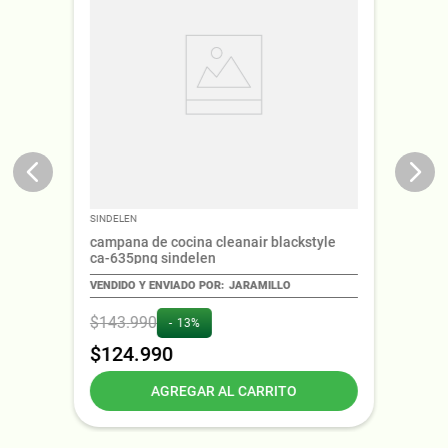
SINDELEN
campana de cocina cleanair blackstyle
ca-635png sindelen
JARAMILLO
$
143
.
990
13%
$
124
.
990
AGREGAR AL CARRITO