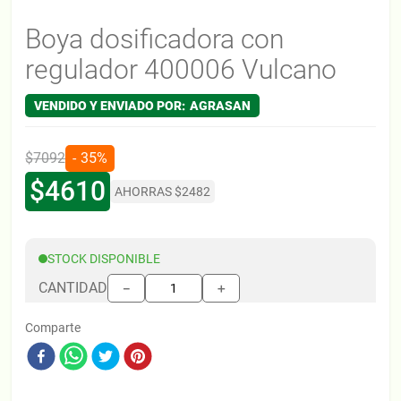
Boya dosificadora con
regulador 400006 Vulcano
AGRASAN
$
7092
35%
$
4610
AHORRAS
$
2482
STOCK DISPONIBLE
CANTIDAD
＋
－
Comparte