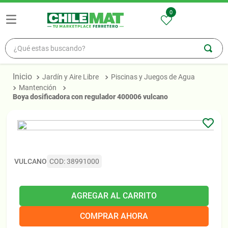
0
¿Qué estas buscando?
TÉRMINOS MÁS BUSCADOS
Jardín y Aire Libre
Piscinas y Juegos de Agua
1
.
madera
Mantención
boya dosificadora con regulador 400006 vulcano
2
.
zinc
3
.
osb
4
.
ceramica
5
.
pellet
VULCANO
COD
:
38991000
AGREGAR AL CARRITO
COMPRAR AHORA