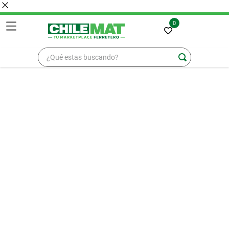
0
¿Qué estas buscando?
TÉRMINOS MÁS BUSCADOS
1
.
madera
2
.
zinc
3
.
osb
4
.
ceramica
5
.
pellet