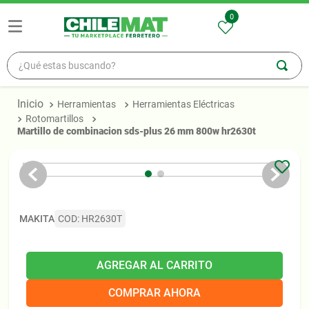
0
¿Qué estas buscando?
TÉRMINOS MÁS BUSCADOS
Herramientas
Herramientas Eléctricas
1
.
madera
Rotomartillos
martillo de combinacion sds-plus 26 mm 800w hr2630t
2
.
zinc
3
.
osb
4
.
ceramica
5
.
pellet
MAKITA
COD
:
HR2630T
AGREGAR AL CARRITO
COMPRAR AHORA