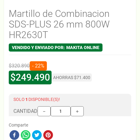
Martillo de Combinacion
SDS-PLUS 26 mm 800W
HR2630T
MAKITA ONLINE
$
320
.
890
22%
$
249
.
490
AHORRAS
$
71
.
400
SOLO
1
DISPONIBLE(S)!
CANTIDAD
＋
－
Comparte