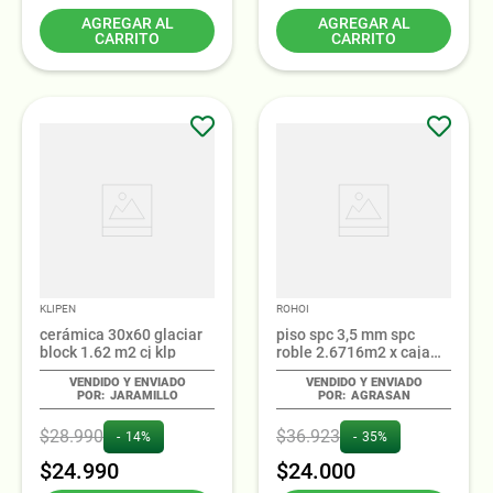
AGREGAR AL
AGREGAR AL
CARRITO
CARRITO
KLIPEN
ROHOI
cerámica 30x60 glaciar
piso spc 3,5 mm spc
block 1.62 m2 cj klp
roble 2.6716m2 x caja
rohoi
JARAMILLO
AGRASAN
$
28
.
990
$
36
.
923
14%
35%
$
24
.
990
$
24
.
000