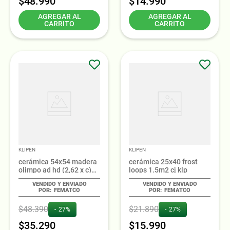
$
48
.
990
$
14
.
990
AGREGAR AL
AGREGAR AL
CARRITO
CARRITO
KLIPEN
KLIPEN
cerámica 54x54 madera
cerámica 25x40 frost
olimpo ad hd (2,62 x c)
loops 1.5m2 cj klp
klipen
FEMATCO
FEMATCO
$
48
.
390
$
21
.
890
27%
27%
$
35
.
290
$
15
.
990