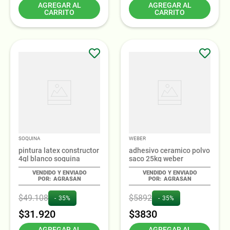
AGREGAR AL
AGREGAR AL
CARRITO
CARRITO
SOQUINA
WEBER
pintura latex constructor
adhesivo ceramico polvo
4gl blanco soquina
saco 25kg weber
AGRASAN
AGRASAN
$
49
.
108
$
5892
35%
35%
$
31
.
920
$
3830
AGREGAR AL
AGREGAR AL