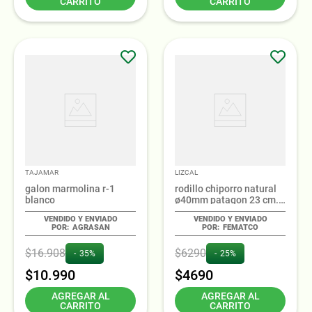
CARRITO
CARRITO
TAJAMAR
LIZCAL
galon marmolina r-1
rodillo chiporro natural
blanco
ø40mm patagon 23 cm.
patagon
AGRASAN
FEMATCO
$
16
.
908
$
6290
35%
25%
$
10
.
990
$
4690
AGREGAR AL
AGREGAR AL
CARRITO
CARRITO