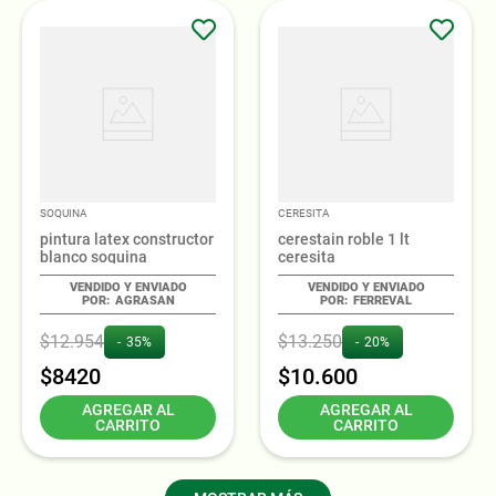
SOQUINA
CERESITA
pintura latex constructor
cerestain roble 1 lt
blanco soquina
ceresita
AGRASAN
FERREVAL
$
12
.
954
$
13
.
250
35%
20%
$
8420
$
10
.
600
AGREGAR AL
AGREGAR AL
CARRITO
CARRITO