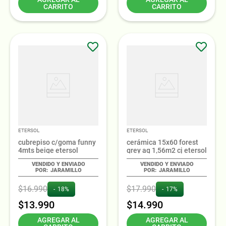
CARRITO
CARRITO
ETERSOL
ETERSOL
cubrepiso c/goma funny
cerámica 15x60 forest
4mts beige etersol
grey ag 1,56m2 cj etersol
JARAMILLO
JARAMILLO
$
16
.
990
$
17
.
990
18%
17%
$
13
.
990
$
14
.
990
AGREGAR AL
AGREGAR AL