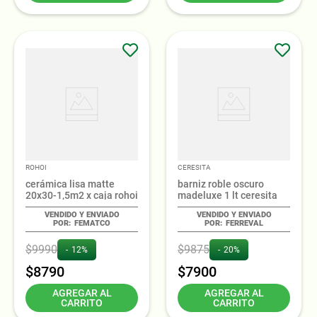
ROHOI
CERESITA
cerámica lisa matte
barniz roble oscuro
20x30-1,5m2 x caja rohoi
madeluxe 1 lt ceresita
FEMATCO
FERREVAL
$
9990
$
9875
12%
20%
$
8790
$
7900
AGREGAR AL
AGREGAR AL
CARRITO
CARRITO