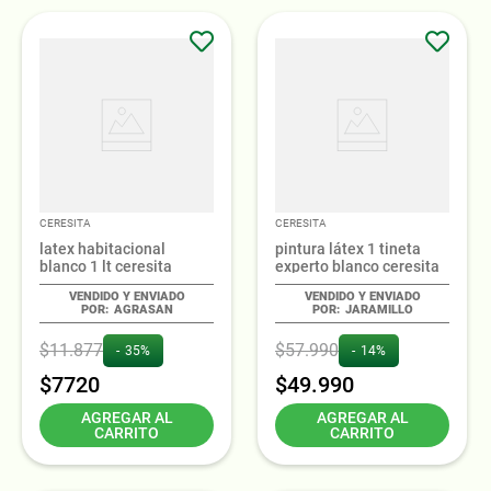
CERESITA
CERESITA
latex habitacional
pintura látex 1 tineta
blanco 1 lt ceresita
experto blanco ceresita
AGRASAN
JARAMILLO
$
11
.
877
$
57
.
990
35%
14%
$
7720
$
49
.
990
AGREGAR AL
AGREGAR AL
CARRITO
CARRITO