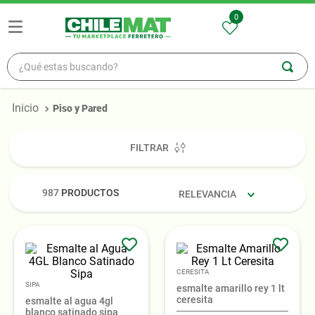
0
¿Qué estas buscando?
TÉRMINOS MÁS BUSCADOS
Piso y Pared
1
.
madera
2
.
zinc
FILTRAR
3
.
osb
4
.
ceramica
987
PRODUCTOS
RELEVANCIA
5
.
pellet
CERESITA
SIPA
esmalte amarillo rey 1 lt
ceresita
esmalte al agua 4gl
blanco satinado sipa