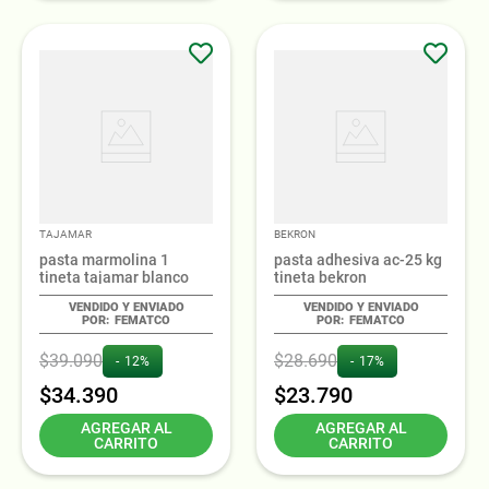
TAJAMAR
BEKRON
pasta marmolina 1
pasta adhesiva ac-25 kg
tineta tajamar blanco
tineta bekron
FEMATCO
FEMATCO
$
39
.
090
$
28
.
690
12%
17%
$
34
.
390
$
23
.
790
AGREGAR AL
AGREGAR AL
CARRITO
CARRITO