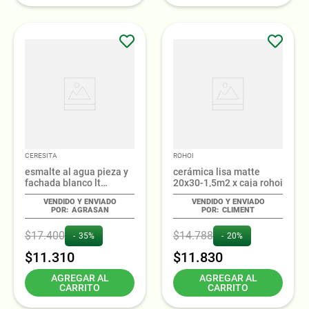
CERESITA
ROHOI
esmalte al agua pieza y
cerámica lisa matte
fachada blanco lt
20x30-1,5m2 x caja rohoi
ceresita
AGRASAN
CLIMENT
$
17
.
400
$
14
.
788
35%
20%
$
11
.
310
$
11
.
830
AGREGAR AL
AGREGAR AL
CARRITO
CARRITO