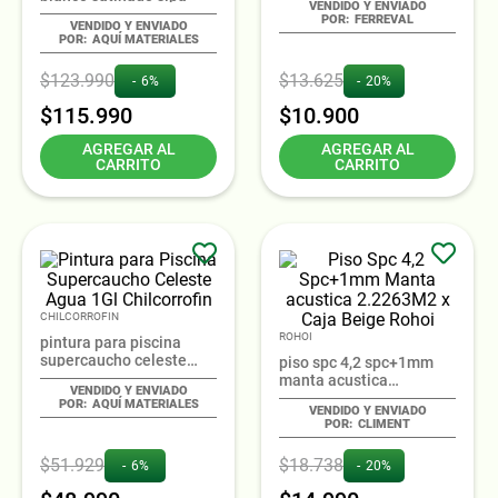
FERREVAL
AQUÍ MATERIALES
$
123
.
990
$
13
.
625
6%
20%
$
115
.
990
$
10
.
900
AGREGAR AL
AGREGAR AL
CARRITO
CARRITO
CHILCORROFIN
ROHOI
pintura para piscina
supercaucho celeste
piso spc 4,2 spc+1mm
agua 1gl chilcorrofin
manta acustica
2.2263m2 x caja beige
AQUÍ MATERIALES
rohoi
CLIMENT
$
51
.
929
$
18
.
738
6%
20%